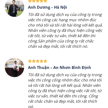
Chị Sơn – Thái Bình
Công ty thi An Lộc Phát này đã thực hiện
công việc rất chuyên nghiệp và đúng tiến
độ.Sản phẩm rất đẹp và chất lượng sản
phẩm tuyệt vời. Tôi sẽ khuyên công ty
này cho bất kỳ ai cần thiết kế và thi công
các sản phẩm trang trí cho ngôi nhà
Anh Khánh – Bắc Ninh
Tôi đã sử dụng dịch vụ thi công cổng
nhôm đúc của công ty này và thật sự ấn
tượng với cách làm việc của đội ngũ kỹ
thuật viên. Họ làm việc rất cẩn thận và
chuyên nghiệp, từ việc lên thiết kế, tư vấn
đến thi công. Cổng nhôm đúc tuyệt đẹp
và chất lượng tuyệt vời. Tôi rất hài lòng
với dịch vụ này.