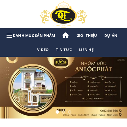
Bỏ
qua
nội
dung
GIỚI THIỆU
DỰ ÁN
VIDEO
TIN TỨC
LIÊN HỆ