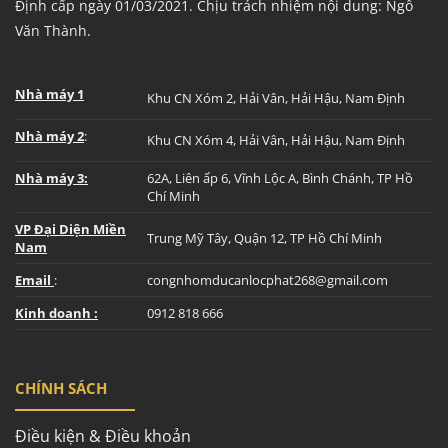
Định cấp ngày 01/03/2021. Chịu trách nhiệm nội dung: Ngô
Văn Thành.
Nhà máy 1
Khu CN Xóm 2, Hải Vân, Hải Hậu, Nam Định
Nhà máy 2
:
Khu CN Xóm 4, Hải Vân, Hải Hậu, Nam Định
Nhà máy 3:
62A, Liên ấp 6, Vĩnh Lộc A, Bình Chánh, TP Hồ
Chí Minh
VP Đại Diện Miền
Trung Mỹ Tây, Quận 12, TP Hồ Chí Minh
Nam
Email
:
congnhomducanlocphat268@gmail.com
Kinh doanh :
0912 818 666
CHÍNH SÁCH
Điều kiện & Điều khoản