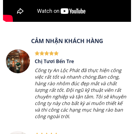
CẢM NHẬN KHÁCH HÀNG
Chú Lợi Đức – Tri Tôn An Giang
Công ty thi công
cổng nhôm đúc
đã thực
hiện công việc rất tốt và nhanh chóng.
Cổng sau khi hoàn thành đẹp mắt và
chất lượng rất tốt. Đội ngũ kỹ thuật viên
rất chuyên nghiệp và tận tâm. Tôi sẽ giới
thiệu công ty này cho bất kỳ ai muốn
thiết kế và thi công một mẫu cổng đẹp
dành cho ngôi nhà của mình.