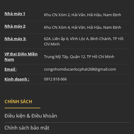
Nhà máy 1
Khu CN Xóm 2, Hải Vân, Hải Hậu, Nam Định
Nhà máy 2
:
Khu CN Xóm 4, Hải Vân, Hải Hậu, Nam Định
Nhà máy 3:
62A, Liên ấp 6, Vĩnh Lộc A, Bình Chánh, TP Hồ
Chí Minh
VP Đại Diện Miền
Trung Mỹ Tây, Quận 12, TP Hồ Chí Minh
Nam
Email
:
congnhomducanlocphat268@gmail.com
Kinh doanh :
0912 818 666
CHÍNH SÁCH
Điều kiện & Điều khoản
Chính sách bảo mật