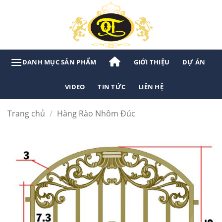
Bỏ
qua
nội
dung
GIỚI THIỆU
DỰ ÁN
VIDEO
TIN TỨC
LIÊN HỆ
Trang chủ
/
Hàng Rào Nhôm Đúc