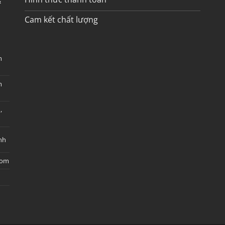
&
Cam kết chất lượng
m
m
,
nh
com