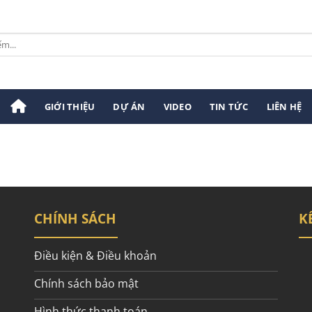
GIỚI THIỆU
DỰ ÁN
VIDEO
TIN TỨC
LIÊN HỆ
CHÍNH SÁCH
K
Điều kiện & Điều khoản
Chính sách bảo mật
Hình thức thanh toán