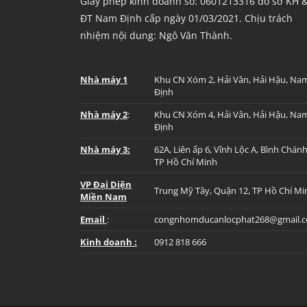
Giấy phép kinh doanh số: 0601213316 do sở KH 
ĐT Nam Định cấp ngày 01/03/2021. Chịu trách
nhiệm nội dung: Ngô Văn Thành.
Nhà máy 1
Khu CN Xóm 2, Hải Vân, Hải Hậu, Na
Định
Nhà máy 2
:
Khu CN Xóm 4, Hải Vân, Hải Hậu, Na
Định
Nhà máy 3:
62A, Liên ấp 6, Vĩnh Lộc A, Bình Chánh
TP Hồ Chí Minh
VP Đại Diện
Trung Mỹ Tây, Quận 12, TP Hồ Chí Mi
Miền Nam
Email
:
congnhomducanlocphat268@gmail.
Kinh doanh :
0912 818 666