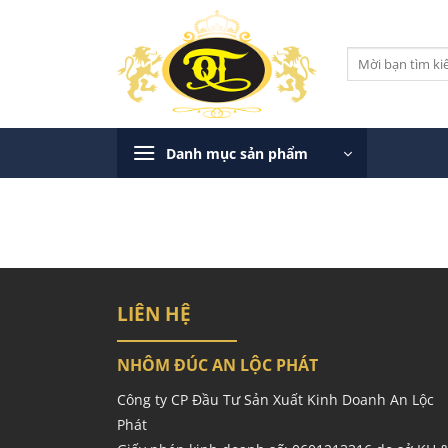
Bỏ
qua
Tìm
nội
kiếm:
dung
Danh mục sản phẩm
LIÊN HỆ
NHÔM ĐÚC AN LỘC PHÁT
Công ty CP Đầu Tư Sản Xuất Kinh Doanh An Lộc
Phát