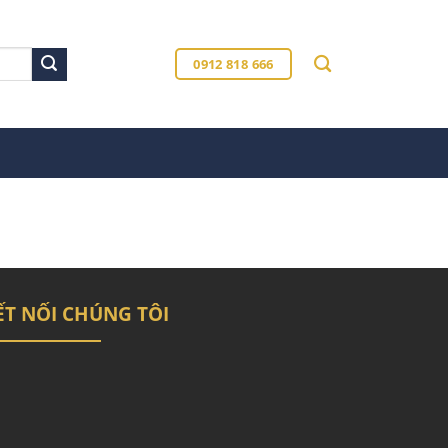
0912 818 666
ẾT NỐI CHÚNG TÔI