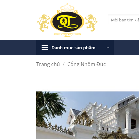
Bỏ
qua
Tìm
nội
kiếm:
dung
Danh mục sản phẩm
Trang chủ
/
Cổng Nhôm Đúc