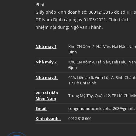
Phát
Giấy phép kinh doanh số: 0601213316 do sở KH 
ĐT Nam Định cấp ngày 01/03/2021. Chịu trách
nhiệm nội dung: Ngô Văn Thành.
Nhà máy 1
Khu CN Xóm 2, Hải Vân, Hải Hậu, Na
Định
Nhà máy 2
:
Khu CN Xóm 4, Hải Vân, Hải Hậu, Na
Định
Nhà máy 3:
62A, Liên ấp 6, Vĩnh Lộc A, Bình Chánh
TP Hồ Chí Minh
VP Đại Diện
Trung Mỹ Tây, Quận 12, TP Hồ Chí Mi
Miền Nam
Email
:
congnhomducanlocphat268@gmail.
Kinh doanh :
0912 818 666