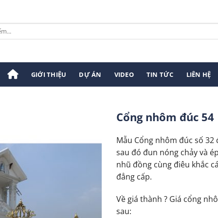
GIỚI THIỆU
DỰ ÁN
VIDEO
TIN TỨC
LIÊN HỆ
Cổng nhôm đúc 54
Mẫu Cổng nhôm đúc số 32 
sau đó đun nóng chảy và ép
nhũ đồng cùng điêu khắc các
đẳng cấp.
Về giá thành ? Giá cổng nh
sau: