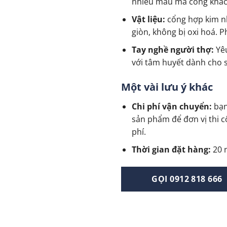
nhiều mẫu mã cổng khá
Vật liệu:
cổng hợp kim n
giòn, không bị oxi hoá. 
Tay nghề người thợ:
Yêu
với tâm huyết dành cho 
Một vài lưu ý khác
Chi phí vận chuyển:
bạn
sản phẩm để đơn vị thi c
phí.
Thời gian đặt hàng:
20 n
GỌI 0912 818 666