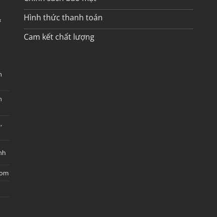
Hình thức thanh toán
&
Cam kết chất lượng
m
m
,
nh
com