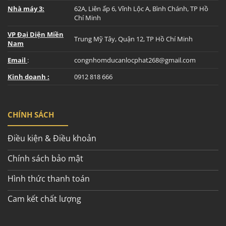
Nhà máy 3:
62A, Liên ấp 6, Vĩnh Lộc A, Bình Chánh, TP Hồ
Chí Minh
VP Đại Diện Miền
Trung Mỹ Tây, Quận 12, TP Hồ Chí Minh
Nam
Email
:
congnhomducanlocphat268@gmail.com
Kinh doanh :
0912 818 666
CHÍNH SÁCH
Điều kiện & Điều khoản
Chính sách bảo mật
Hình thức thanh toán
Cam kết chất lượng