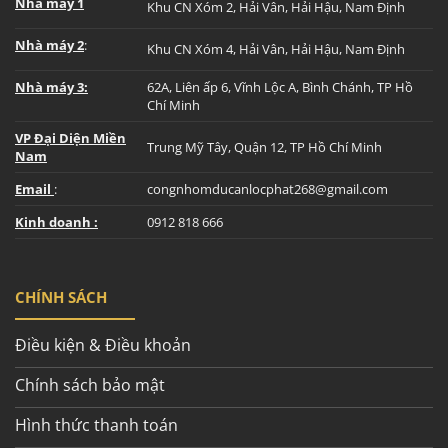
Nhà máy 1
Khu CN Xóm 2, Hải Vân, Hải Hậu, Nam Định
Nhà máy 2
:
Khu CN Xóm 4, Hải Vân, Hải Hậu, Nam Định
Nhà máy 3:
62A, Liên ấp 6, Vĩnh Lộc A, Bình Chánh, TP Hồ
Chí Minh
VP Đại Diện Miền
Trung Mỹ Tây, Quận 12, TP Hồ Chí Minh
Nam
Email
:
congnhomducanlocphat268@gmail.com
Kinh doanh :
0912 818 666
CHÍNH SÁCH
Điều kiện & Điều khoản
Chính sách bảo mật
Hình thức thanh toán