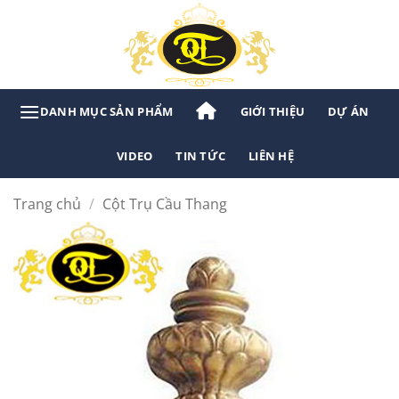
Bỏ
qua
nội
dung
GIỚI THIỆU
DỰ ÁN
VIDEO
TIN TỨC
LIÊN HỆ
Trang chủ
/
Cột Trụ Cầu Thang