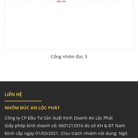
Cổng nhôm đúc 3
LIÊN HỆ
NHÔM ĐÚC AN LỘC PHÁT
Công ty CP Đầu Tư Sản Xuất Kinh Doanh An Lộc Phát
Giấy phép kinh doanh số: 0601213316 do sở KH & ĐT Nam
Định cấp ngày 01/03/2021. Chịu trách nhiệm nội dung: Ngô