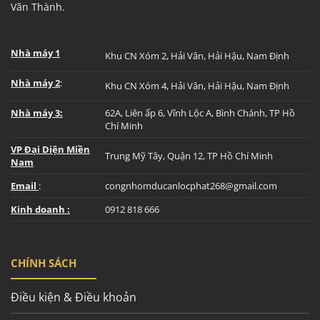
Văn Thành.
Nhà máy 1
Khu CN Xóm 2, Hải Vân, Hải Hậu, Nam Định
Nhà máy 2
:
Khu CN Xóm 4, Hải Vân, Hải Hậu, Nam Định
Nhà máy 3:
62A, Liên ấp 6, Vĩnh Lộc A, Bình Chánh, TP Hồ
Chí Minh
VP Đại Diện Miền
Trung Mỹ Tây, Quận 12, TP Hồ Chí Minh
Nam
Email
:
congnhomducanlocphat268@gmail.com
Kinh doanh :
0912 818 666
CHÍNH SÁCH
Điều kiện & Điều khoản