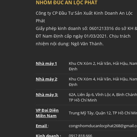
NHÔM ĐÚC AN LỘC PHÁT
Công ty CP Đầu Tư Sản Xuất Kinh Doanh An Lộc
Phát
Giấy phép kinh doanh số: 0601213316 do sở KH 
ĐT Nam Định cấp ngày 01/03/2021. Chịu trách
nhiệm nội dung: Ngô Văn Thành.
Nhà máy 1
Khu CN Xóm 2, Hải Vân, Hải Hậu, Na
Định
Nhà máy 2
:
Khu CN Xóm 4, Hải Vân, Hải Hậu, Na
Định
Nhà máy 3:
62A, Liên ấp 6, Vĩnh Lộc A, Bình Chánh
TP Hồ Chí Minh
VP Đại Diện
Trung Mỹ Tây, Quận 12, TP Hồ Chí Mi
Miền Nam
Email
:
congnhomducanlocphat268@gmail.
Kinh doanh :
0912 818 666