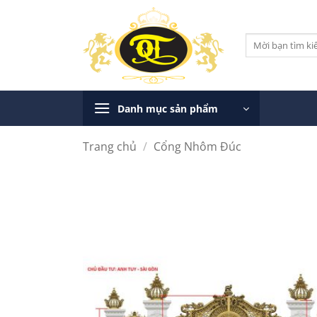
Bỏ
qua
Tìm
nội
kiếm:
dung
Danh mục sản phẩm
Trang chủ
/
Cổng Nhôm Đúc