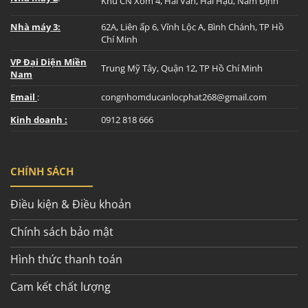
Khu CN Xóm 4, Hải Vân, Hải Hậu, Nam Định
Nhà máy 3:
62A, Liên ấp 6, Vĩnh Lộc A, Bình Chánh, TP Hồ
Chí Minh
VP Đại Diện Miền
Trung Mỹ Tây, Quận 12, TP Hồ Chí Minh
Nam
Email
:
congnhomducanlocphat268@gmail.com
Kinh doanh :
0912 818 666
CHÍNH SÁCH
Điều kiện & Điều khoản
Chính sách bảo mật
Hình thức thanh toán
Cam kết chất lượng