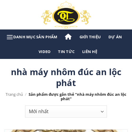
Bỏ
qua
nội
dung
GIỚI THIỆU
DỰ ÁN
VIDEO
TIN TỨC
LIÊN HỆ
nhà máy nhôm đúc an lộc
phát
Trang chủ
/
Sản phẩm được gắn thẻ “nhà máy nhôm đúc an lộc
phát”