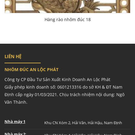
Hàng rào nhôm đúc 18
LIÊN HỆ
NHÔM ĐÚC AN LỘC PHÁT
Công ty CP Đầu Tư Sản Xuất Kinh Doanh An Lộc Phát
Giấy phép kinh doanh số: 0601213316 do sở KH & ĐT Nam
Định cấp ngày 01/03/2021. Chịu trách nhiệm nội dung: Ngô
Văn Thành.
Nhà máy 1
Khu CN Xóm 2, Hải Vân, Hải Hậu, Nam Định
Nhà máy 2
: