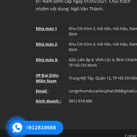
ĐT Nam Định cấp ngày 01/03/2021. Chịu trách
nhiệm nội dung: Ngô Văn Thành.
Nhà máy 1
Khu CN Xóm 2, Hải Vân, Hải Hậu, Na
Định
Nhà máy 2
:
Khu CN Xóm 4, Hải Vân, Hải Hậu, Na
Định
Nhà máy 3:
62A, Liên ấp 6, Vĩnh Lộc A, Bình Chánh
TP Hồ Chí Minh
VP Đại Diện
Trung Mỹ Tây, Quận 12, TP Hồ Chí Mi
Miền Nam
Email
:
congnhomducanlocphat268@gmail.
Kinh doanh :
0912 818 666
0912818666
Copyr