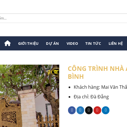
GIỚI THIỆU
DỰ ÁN
VIDEO
TIN TỨC
LIÊN HỆ
CÔNG TRÌNH NHÀ 
BÌNH
Khách hàng:
Mai Văn Th
Địa chỉ:
Đà Đẵng