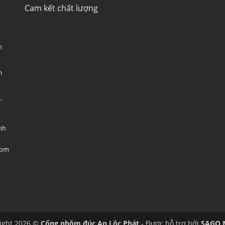
Cam kết chất lượng
m
m
,
nh
com
ight 2026 ©
Cổng nhôm đúc An Lộc Phát
- Được hỗ trợ bởi
SAGO 