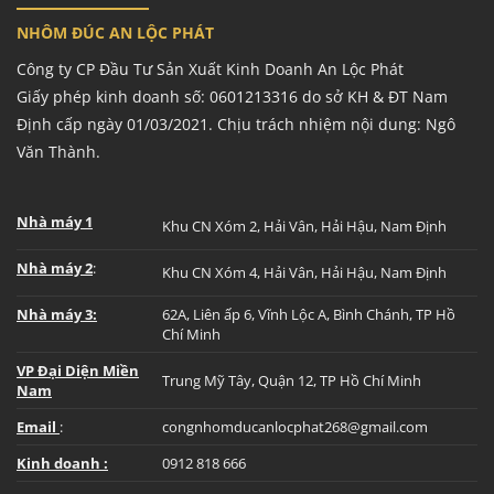
NHÔM ĐÚC AN LỘC PHÁT
Công ty CP Đầu Tư Sản Xuất Kinh Doanh An Lộc Phát
Giấy phép kinh doanh số: 0601213316 do sở KH & ĐT Nam
Định cấp ngày 01/03/2021. Chịu trách nhiệm nội dung: Ngô
Văn Thành.
Nhà máy 1
Khu CN Xóm 2, Hải Vân, Hải Hậu, Nam Định
Nhà máy 2
:
Khu CN Xóm 4, Hải Vân, Hải Hậu, Nam Định
Nhà máy 3:
62A, Liên ấp 6, Vĩnh Lộc A, Bình Chánh, TP Hồ
Chí Minh
VP Đại Diện Miền
Trung Mỹ Tây, Quận 12, TP Hồ Chí Minh
Nam
Email
:
congnhomducanlocphat268@gmail.com
Kinh doanh :
0912 818 666